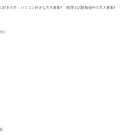
ーム好きの方・パソコン好きな方大募集‼ /税理士試験勉強中の方大募集‼
分)
暇、