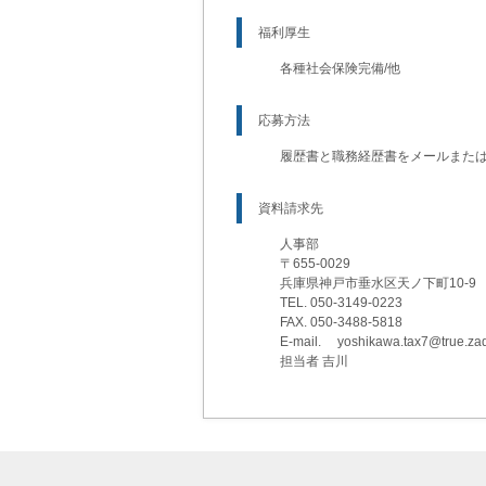
福利厚生
各種社会保険完備/他
応募方法
履歴書と職務経歴書をメールまた
資料請求先
人事部
〒655-0029
兵庫県神戸市垂水区天ノ下町10-9
TEL. 050-3149-0223
FAX. 050-3488-5818
E-mail. yoshikawa.tax7@true.zaq
担当者 吉川