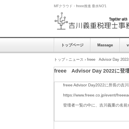
MFクラウド・freee推進 垂水NO'1
トップページ
Massage
v
トップ
›
ニュース
›
freee Advisor Da
freee Advisor Day 20
freee Advisor Day20
https://www.freee.co.jp/event/freee
登壇者一覧の中に、吉川義重の名前